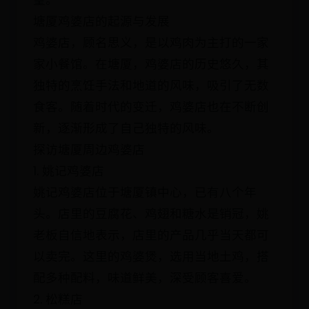
望。
塘厦鸡婆店的起源与发展
鸡婆店，顾名思义，是以鸡肉为主打的一家
家小餐馆。在塘厦，鸡婆店的历史悠久，其
独特的烹饪手法和地道的风味，吸引了无数
食客。随着时代的变迁，鸡婆店也在不断创
新，逐渐形成了自己独特的风味。
探访塘厦周边鸡婆店
1. 姚记鸡婆店
姚记鸡婆店位于塘厦镇中心，已有八个年
头。店里的豆腐花、鸡翅和糖水是销冠，姚
老板自信地表示，店里的产品几乎当天都可
以卖完。这里的鸡婆煲，选用当地土鸡，搭
配多种配料，味道鲜美，深受顾客喜爱。
2. 松糕店