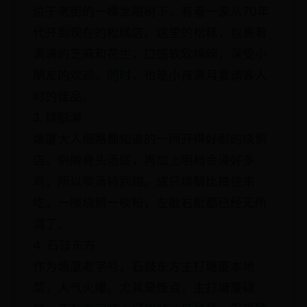
位于老街的一棵龙眼树下，有着一家从70年
代开到现在的松糕店。这里的松糕，包裹着
满满的芝麻和花生，口感软软绵绵，深受小
朋友的欢迎。同时，也是小孩满月宴请客人
时的佳品。
3. 烧鹅濑
塘厦大人细路都知道的一间开得好耐的烧鹅
店。例牌骨头汤底，再加上明档会浸好多
鸡，所以啖汤特别甜。成只烧鹅比揸住来
吃，一啖烧鹅一啖粉，左肶右肶都已经无所
谓了。
4. 石鼓东方
作为塘厦老字号，石鼓东方主打塘厦本地
菜，人气火爆。尤其是饭点，主打塘厦碌