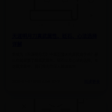
天涯明月刀真武属性、砭石、心法选择
详解
想成为《天涯明月刀》中真正强大的真武高手吗？那
么你就需要了解真武属性、砭石以及心法的选择。在
这篇文章中，我们将为你深入解读如何
阅读更多
2025-07-07 10:55:44
👁️ 3073