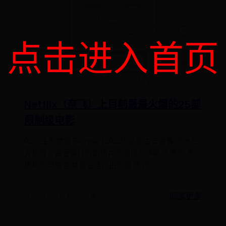
点击进入首页
Netflix（奈飞）上目前最最火爆的25部
限制级电影
02、金发梦露 Blonde (2022) 这部由安德鲁·多米尼
克执导、备受瞩目的剧情片改编自乔伊斯·卡罗尔·奥茨
虚构的玛丽莲·梦露生活，由安娜·德·阿
阅读更多
2025-07-03 11:41:32
👁️ 6187