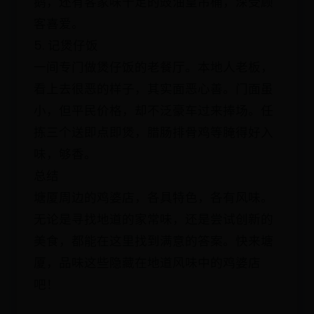
鹅，还有客家味十足的豉油皇吊桶，深受顾
客喜爱。
5. 记煲仔饭
一间专门做煲仔饭的老餐厅。本地人老板，
看上去很恶的样子，其实面恶心善。门面虽
小，但平民价格，却不泛豪车过来捧场。任
拣三个送即点即煲，腊肠排骨鸡等腌得好入
味，够香。
总结
塘厦周边的鸡婆店，各具特色，各有风味。
无论是寻找地道的家常味，还是尝试创新的
美食，都能在这里找到满意的答案。快来塘
厦，品味这些隐藏在地道风味中的鸡婆店
吧！