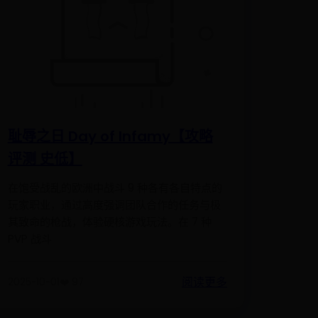
耻辱之日 Day of Infamy【攻略
评测 史低】
在饱受战乱的欧洲中战斗 9 种各有各自特点的
玩家职业，通过高度强调团队合作的任务与极
其致命的枪战，体验硬核游戏玩法。在 7 种
PVP 战斗
阅读更多
2025-10-01
❤️ 97