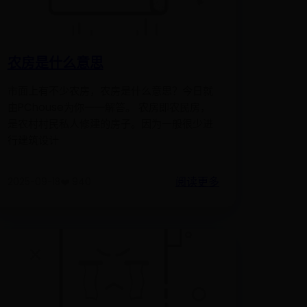
农房是什么意思
市面上有不少农房，农房是什么意思？今日就
由PChouse为你一一解答。 农房即农民房，
是农村村民私人修建的房子。因为一般很少进
行建筑设计
阅读更多
2025-09-18
❤️ 940