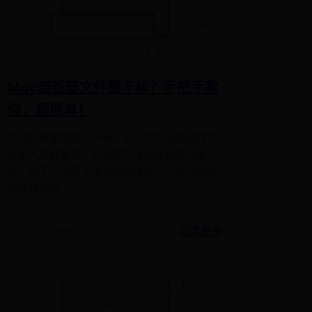
Mac废纸篓文件删不掉？手把手教
你，超简单！
在使用苹果电脑（Mac）时，常常会遇到将文
件拖入废纸篓后，却发现无法彻底删除的情
况。这不仅占用了宝贵的存储空间，还可能影
响系统的运
阅读更多
2025-07-18
❤️ 162