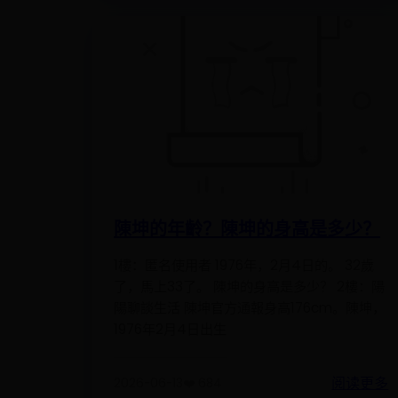
陳坤的年齡？陳坤的身高是多少？
1樓：匿名使用者 1976年，2月4日的。 32歲
了，馬上33了。 陳坤的身高是多少？ 2樓：陽
陽聊談生活 陳坤官方通報身高176cm。陳坤，
1976年2月4日出生
阅读更多
2026-06-13
❤️ 684