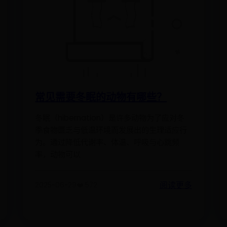
常见需要冬眠的动物有哪些？
冬眠（hibernation）是许多动物为了应对冬
季食物匮乏与低温环境而发展出的生理适应行
为。通过降低代谢率、体温、呼吸与心跳频
率，动物可以
阅读更多
2025-06-29
❤️ 572