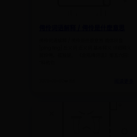
俜伶词语解释 / 俜伶是什麽意思
俜伶词语解释 / 俜伶是什麽意思 简体拼音
[pīng líng] 反义词 近义词 基本释义 详细释义
犹伶俜。孤独貌。 《金瓶梅词话》第五六回：
“料他也
阅读更多
2025-08-02
❤️ 155