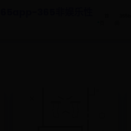
65app-365非娱乐性
首
365
.
页
间