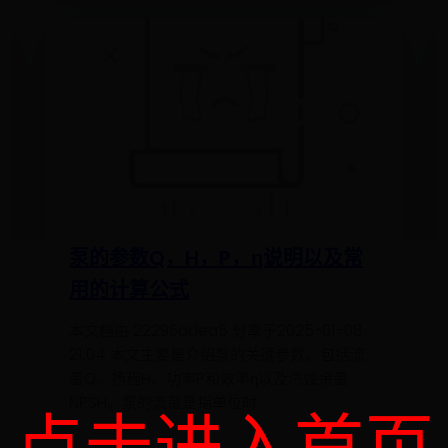
泵的参数Q，H，P，η说明以及常
用的计算公式
本文档由 22296adea5 分享于2025-01-08
21:04 本文主要是介绍泵的关键参数，包括流
量Q、扬程H、功率P和效率η以及汽蚀余量
NPSH。泵的流量是指单位时
点击进入首页