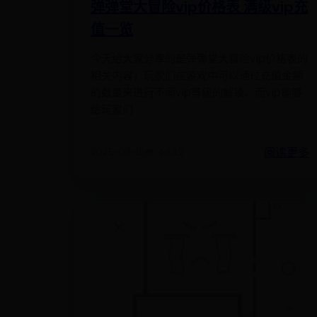
弹弹堂大冒险vip价格表 满级vip充
值一览
今天给大家分享的是弹弹堂大冒险vip价格表的
相关内容，玩家们在游戏中可以通过充值金额
的数量来进行不同vip等级的解锁，而vip能够
给玩家们
阅读更多
2025-08-12
👁️ 4442