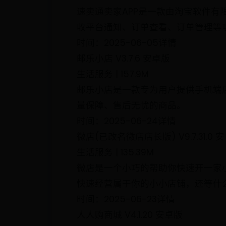
速卖通卖家APP是一款由淘宝软件
收平台通知、订单查看、订单管理等
时间：2025-06-05详情
邮乐小店 V3.7.6 安卓版
生活服务 | 157.9M
邮乐小店是一款专为用户提供手机端
量保障、售后无忧的商品。
时间：2025-06-24详情
微店(已改名微店店长版) V9.7.31.0 
生活服务 | 135.39M
微店是一个小巧的帮助你快速开一家
快速经营属于你的小小店铺，还等什
时间：2025-06-23详情
人人购商城 V4.1.20 安卓版