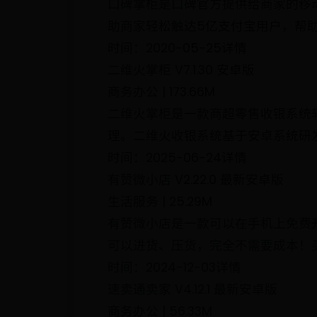
口碑掌柜是口碑官方提供给商家的移
助商家轻松触达5亿支付宝用户，帮
时间：2020-05-25详情
二维火掌柜 V7.1.30 安卓版
商务办公 | 173.66M
二维火掌柜是一款商超零售收银系统
理。二维火收银系统基于安卓系统研
时间：2025-06-24详情
有赞微小店 V2.22.0 最新安卓版
生活服务 | 25.29M
有赞微小店是一款可以在手机上免费
可以进货、压货，完全不需要成本！
时间：2024-12-03详情
速卖通卖家 V4.12.1 最新安卓版
商务办公 | 56.33M