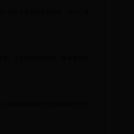
用户提供了专业的开店功能，用户可通
打造，让你能够轻松开店，接单接到手
在让更多的电商用户以更便捷的方式去