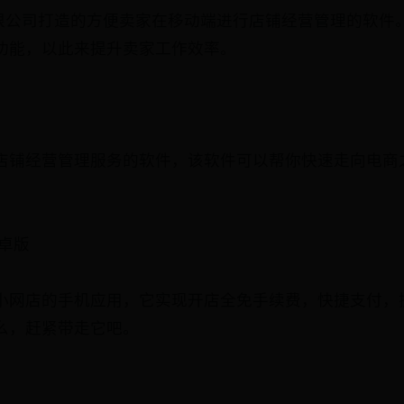
有限公司打造的方便卖家在移动端进行店铺经营管理的软件
功能，以此来提升卖家工作效率。
店铺经营管理服务的软件，该软件可以帮你快速走向电商
安卓版
小网店的手机应用，它实现开店全免手续费，快捷支付，
么，赶紧带走它吧。