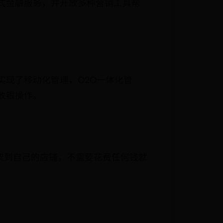
式金融服务，并开放多种营销工具帮
实现了移动化管理，O2O一体化管
收银操作。
架到自己的店铺，不需要花费任何钱就