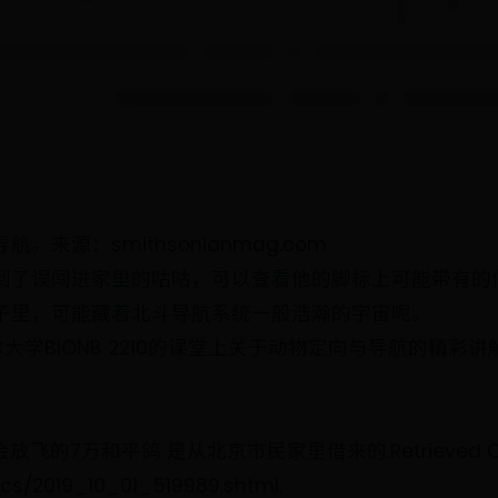
源：smithsonianmag.com
到了误闯进家里的咕咕，可以查看他的脚标上可能带有的
子里，可能藏着北斗导航系统一般浩瀚的宇宙呢。
t于康奈尔大学BIONB 2210的课堂上关于动物定向与导航
 国庆大会放飞的7万和平鸽 是从北京市民家里借来的.Retrieved Octo
ics/2019_10_01_519989.shtml.