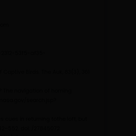
from
6-2312-53f5-af35-
f Captive Birds. The Auk, 83(3), 361
n? The navigation of homing
.nasa.gov/search.jsp?
 cues in returning tothe loft, but
 542–552. doi: /27845072