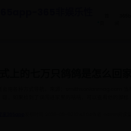
65app-365非娱乐性
首
365
.
页
间
式上的七万只鸽鸽是怎么回
用各种方式导航。来源：smithsonianmag.com
踪，如果捡到了误闯进家里的咕咕，可以查看他的脚标
智家365app
发布时间: 2025-08-02 13:43:04
作者: admin
阅读量: