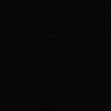
[9] Dr. Charles Walcott onPigeon 
fromhttps://vimeo.com/5782562
[10] Thorup, K., Bisson,I.-A., Bowlin,
navigational map stretching acros
Academyof Sciences, 104(46), 1811
[11] Helmuth, L. (2012). How Do 
nature/how-do-birds-find-thei
← 上一篇: 世界上共有多少种类猫？