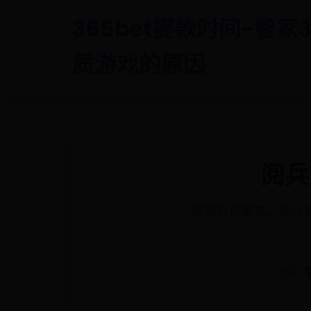
365bet提款时间-智家3
质游戏的原因
阅兵
根据目标距离，咕咕还会
分类: