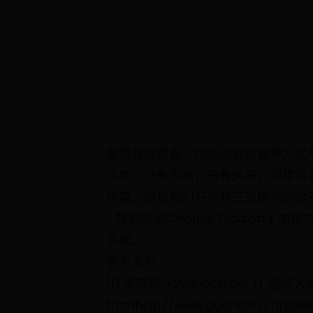
根据目标距离，咕咕还会用各种方式导航。来
当然，马有失蹄，鸟有失踪，如果捡
毕竟，想想牠们只有两三克精巧的脑
* 特别感谢Charles Walcot
落成。
参考资料：
[1] 高雪滢. (2019,October 1).
fromhttp://www.guancha.cn/polit