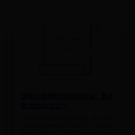
华硕VS联想笔记本终极对决：谁才
是“性价比之王”？
在如今这个“无电脑不生活”的时代，选一台称
心如意的笔记本电脑堪比“选对象”——既要颜值
在线，又要性能抗打。作为国内消费者最纠结