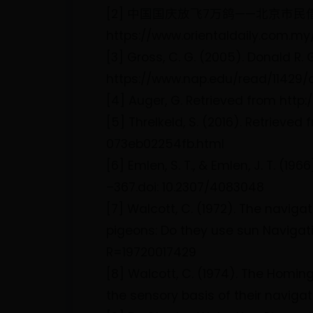
[2] 中国国庆放飞7万鸽——北京市民借的. (2
https://www.orientaldaily.com.my
[3] Gross, C. G. (2005). Donald R. 
https://www.nap.edu/read/11429/c
[4] Auger, G. Retrieved from http
[5] Threlkeld, S. (2016). Retrie
073eb02254fb.html
[6] Emlen, S. T., & Emlen, J. T. (1
–367.doi: 10.2307/4083048
[7] Walcott, C. (1972). The navig
pigeons: Do they use sun Navigati
R=19720017429
[8] Walcott, C. (1974). The Homing
the sensory basis of their navigat