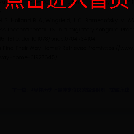
Navigation: How Do Pigeons Find Their Way Home? (2
8
 M. S., Holland, R. A., Wingfield, J. C., Ramenofsky, M.,
s thecontinental U.S. in a migratory songbird. Proc
5–18119. doi: 10.1073/pnas.0704734104
Birds Find Their Way Home? Retrieved fromhttps://
r-way-home-61927645/
下一篇: 世界杯历史上最佳定位球的辉煌时刻（荣耀角球—