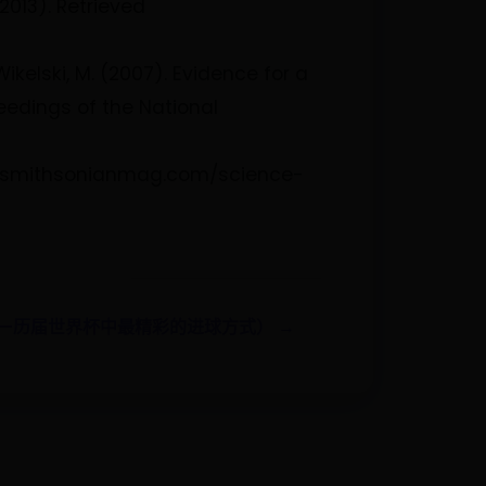
013). Retrieved
 &Wikelski, M. (2007). Evidence for a
eedings of the National
www.smithsonianmag.com/science-
—历届世界杯中最精彩的进球方式） →