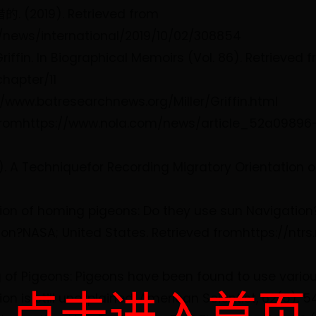
019). Retrieved from
/news/international/2019/10/02/308854
Griffin. In Biographical Memoirs (Vol. 86). Retrieved 
hapter/11
://www.batresearchnews.org/Miller/Griffin.html
ved fromhttps://www.nola.com/news/article_52a0989
966). A Techniquefor Recording Migratory Orientation o
ation of homing pigeons: Do they use sun Navigatio
on?NASA; United States. Retrieved fromhttps://ntrs
 of Pigeons: Pigeons have been found to use various
点击进入首页
ion is still unexplained. American Scientist, 62(5),