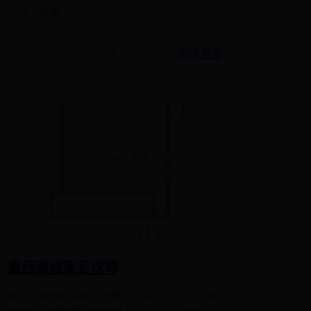
公布了本届
阅读更多
2025-06-29 02:46:26
👁️ 9219
墨西哥國家足球隊
墨西哥綽號阿茲特克雄鷹／阿茲特克武士草帽