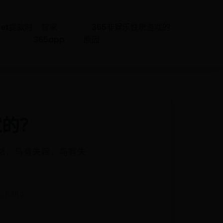
bet提款时
智家
365非娱乐性质游戏的
365app
原因
家的？
 当然，马有失蹄，鸟有失
 8389