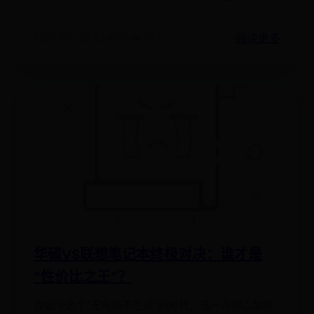
阅读更多
2025-06-29 23:41:56
👁️ 653
华硕VS联想笔记本终极对决：谁才是
“性价比之王”？
在如今这个“无电脑不生活”的时代，选一台称心如意