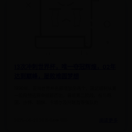
13次冲刺世界杯，唯一夺冠辉煌，02年
达到巅峰，屡败难圆梦想
1990年，亚洲世界杯名额增加至两个，国足顺利从第
一阶段预选赛中脱颖而出，晋级第二阶段。在与韩
国、沙特、朝鲜、卡塔尔及阿联酋等强队的
阅读更多
2025-06-28 20:15:04
👁️ 1185