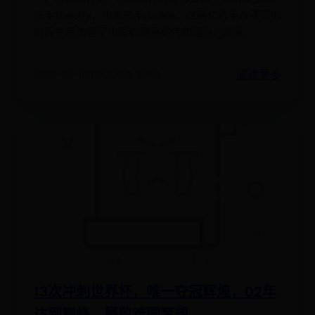
选手theshy，中单选手rookie，这两位选手在不同的
时间先后加盟了中国lpl联赛的传统强队ig战队
阅读更多
2025-07-19 12:12:29
👁️ 8368
13次冲刺世界杯，唯一夺冠辉煌，02年
达到巅峰，屡败难圆梦想