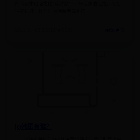
的笔记本电脑堪比“选对象”——既要颜值在线，又要
性能抗打。作为国内消费者最纠结
阅读更多
2025-07-06 20:31:31
👁️ 8083
ig韩援有谁？
一、ig韩援有谁？ig战队有两位韩援选手分别是上单