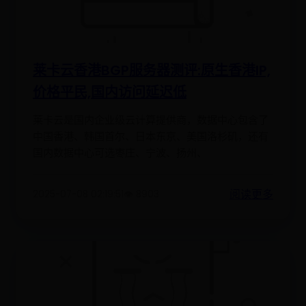
莱卡云香港BGP服务器测评:原生香港IP,
价格平民,国内访问延迟低
莱卡云是国内企业级云计算提供商，数据中心包含了
中国香港、韩国首尔、日本东京、美国洛杉矶，还有
国内数据中心可选枣庄、宁波、扬州、
阅读更多
2025-07-08 02:19:51
👁️ 8903