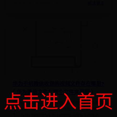
阅读更多
2025-07-10 02:59:18
👁️ 1701
华为手机微信收到的视频文件存在哪里?
( 华为微信文件在哪个文件夹里面 )
点击进入首页
华为微信文件一般保存在手机的内部存储中，具体位
置通常在“/sdcard/tencent/MicroMsg/”这个路径
下。当我们使用华为手机上的微信应用发送或接收