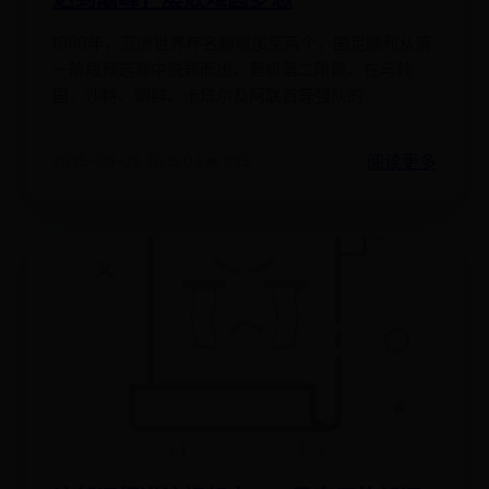
1990年，亚洲世界杯名额增加至两个，国足顺利从第
一阶段预选赛中脱颖而出，晋级第二阶段。在与韩
国、沙特、朝鲜、卡塔尔及阿联酋等强队的
阅读更多
2025-06-28 20:15:04
👁️ 1185