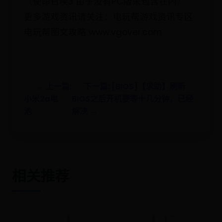
（使命召唤3 由于没有PC版未包含在内）
更多游戏资讯请关注：电玩帮游戏资讯专区
电玩帮图文攻略 www.vgover.com
← 上一篇:
下一篇: [BIOS]【求助】刷新
小米2a电
BIOS之后开机要等十几分钟，已经
池
解决 →
相关推荐