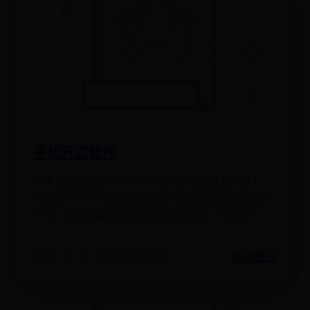
手机开店软件
千牛淘宝卖家版 V9.8.395 官方安卓版 商务办公 |
165.83M 千牛手机版是淘宝官方出品的卖家移动工作
平台，它的功能模块包括了卖家工作台、旺旺卖
阅读更多
2025-06-27 08:42:54
👁️ 5969