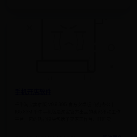
手机开店软件
千牛淘宝卖家版 V9.8.395 官方安卓版 商务办公 |
165.83M 千牛手机版是淘宝官方出品的卖家移动工作
平台，它的功能模块包括了卖家工作台、旺旺卖