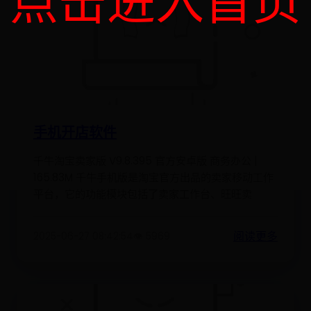
点击进入首页
手机开店软件
千牛淘宝卖家版 V9.8.395 官方安卓版 商务办公 |
165.83M 千牛手机版是淘宝官方出品的卖家移动工作
平台，它的功能模块包括了卖家工作台、旺旺卖
阅读更多
2025-06-27 08:42:54
👁️ 5969