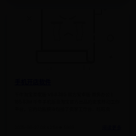
手机开店软件
千牛淘宝卖家版 V9.8.395 官方安卓版 商务办公 |
165.83M 千牛手机版是淘宝官方出品的卖家移动工作
平台，它的功能模块包括了卖家工作台、旺旺卖
阅读更多
2025-06-27 08:42:54
👁️ 5969