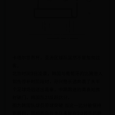
卡塔尔世界杯，亚洲区球队显然不是匆匆过
客。
北京时间3日凌晨，韩国与葡萄牙的比赛进入
到伤停补时阶段时，孙兴慜长途奔袭了大半
个足球场后送出直塞，中路跟进的黄喜灿推
射破门，韩国队2:1反超比分。
图为韩国队球员带球突破 当这一比分被保持
到最后，同组的乌拉圭队未能在2:0领先后继