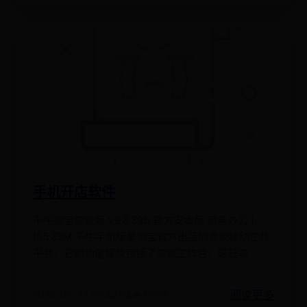
手机开店软件
千牛淘宝卖家版 V9.8.395 官方安卓版 商务办公 |
165.83M 千牛手机版是淘宝官方出品的卖家移动工作
平台，它的功能模块包括了卖家工作台、旺旺卖
阅读更多
2025-06-27 08:42:54
👁️ 5969