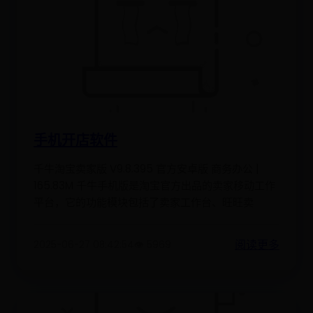
手机开店软件
千牛淘宝卖家版 V9.8.395 官方安卓版 商务办公 |
165.83M 千牛手机版是淘宝官方出品的卖家移动工作
平台，它的功能模块包括了卖家工作台、旺旺卖
阅读更多
2025-06-27 08:42:54
👁️ 5969