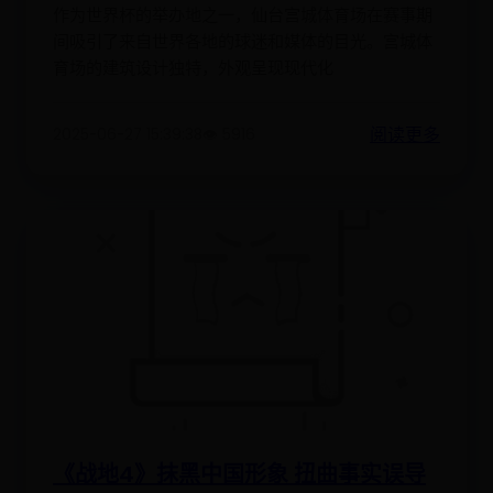
作为世界杯的举办地之一，仙台宫城体育场在赛事期
间吸引了来自世界各地的球迷和媒体的目光。宫城体
育场的建筑设计独特，外观呈现现代化
阅读更多
2025-06-27 15:39:38
👁️ 5916
《战地4》抹黑中国形象 扭曲事实误导