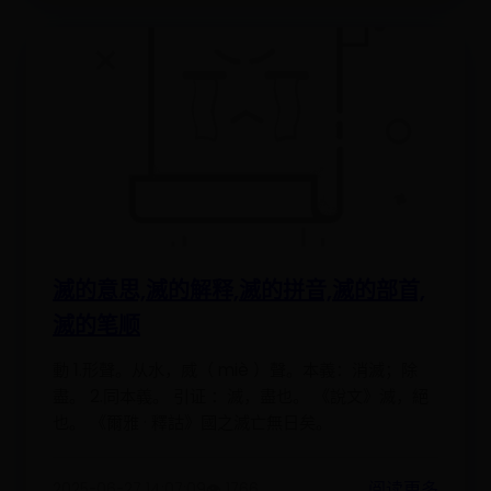
滅的意思,滅的解释,滅的拼音,滅的部首,
滅的笔顺
動 1.形聲。从水，烕（ miè ）聲。本義：消滅；除
盡。 2.同本義。 引证 ：滅，盡也。 《說文》滅，絕
也。 《爾雅 · 釋詁》國之滅亡無日矣。
阅读更多
2025-06-27 14:07:09
👁️ 1766