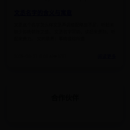
文丞名字的含义与寓意
文丞这个名字怎么样文丞声调搭配略显不足，听起来
缺少抑扬顿挫之感。 文丞名字同韵，读起来费劲，听
起来费力。 文的意思：事物错综所造
阅读更多
2025-06-27 10:08:41
👁️ 1787
合作伙伴