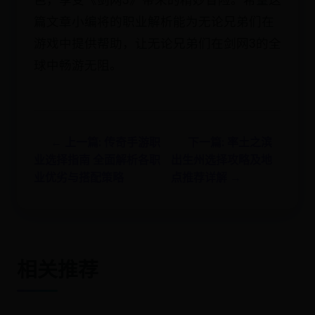
色，享受《剑网3》带来的精妙冒险。希望这
篇文章小编将的职业解析能为无论兄弟们在
游戏中提供帮助，让无论兄弟们在剑网3的全
球中畅游无阻。
← 上一篇: 传奇手游职
下一篇: 率土之滨
业选择指南 全面解析各职
出生州选择攻略及地
业优劣与搭配策略
点推荐详解 →
相关推荐