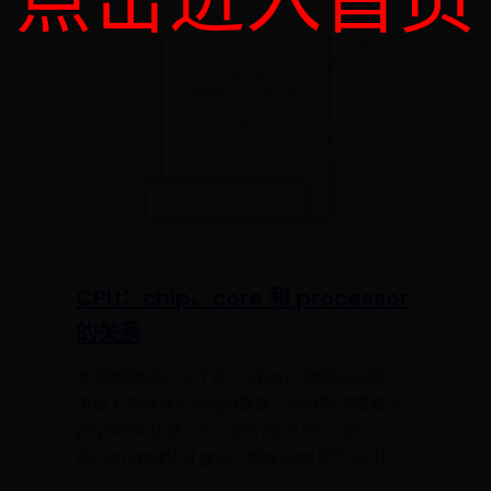
CPU：chip、core 和 processor
的关系
# 查看物理CPU个数 （chip） 物理cpu数：
主板上实际插入的cpu数量，可以数不重复的
physical id 有几个（physical id）cat
/proc/cpuinfo| grep "physical id"| sort|