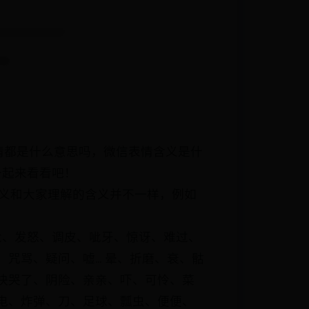
情都是什么意思吗，微信表情含义是什
一起来看看吧！
含义和大家理解的含义并不一样，例如
尬、发怒、调皮、呲牙、惊讶、难过、
骂、疑问、嘘... 晕、折磨、衰、骷
快哭了、阴险、亲亲、吓、可怜、菜
电、炸弹、刀、足球、瓢虫、便便、