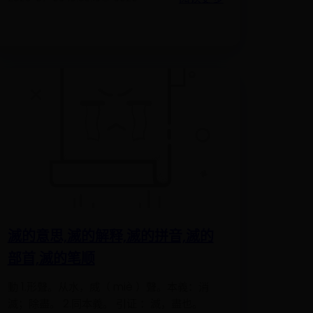
滅的意思,滅的解释,滅的拼音,滅的
部首,滅的笔顺
動 1.形聲。从水，烕（ miè ）聲。本義：消
滅；除盡。 2.同本義。 引证 ：滅，盡也。