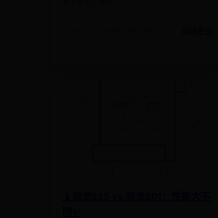
度上来说，反应了
阅读更多
2025-07-02 10:09:53
👁️ 6481
📱骁龙625 vs 骁龙801：性能大不
同✨