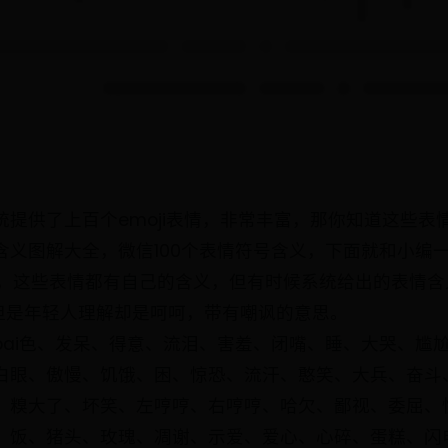
提供了上百个emoji表情，非常丰富，那你知道这些表
含义图解大全，微信100个表情符号含义，下面就和小编
i表情，这些表情都有自己的含义，但有时候系统给出的表情
但是年轻人理解却是呵呵，带有嘲讽的意思。
bai色、发呆、得意、流泪、害羞、闭嘴、睡、大哭、尴
眼、傲慢、饥饿、困、惊恐、流汗、憨笑、大兵、奋斗、咒
、糗大了、坏笑、左哼哼、右哼哼、哈欠、鄙视、委屈、
、饭、猪头、玫瑰、凋谢、示爱、爱心、心碎、蛋糕、闪