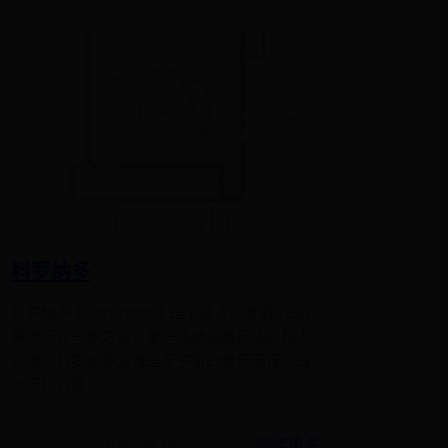
科罗纳多
科罗纳多 (Coronado) 是个迷人的度假小岛，
离市区仅一步之遥，像一块被海滩环绕的私人
领地，科罗纳多海滩是亲子游的绝佳选择。岛
上不仅有柔
阅读更多
2025-07-03 10:08:18
👁️ 6020