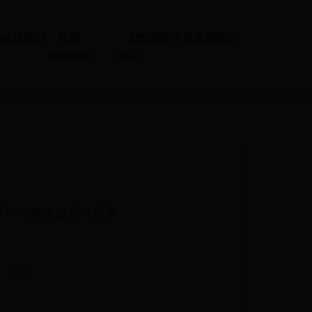
bet提款时
智家
365非娱乐性质游戏的
365app
原因
那你知道这些表情都是
 3084