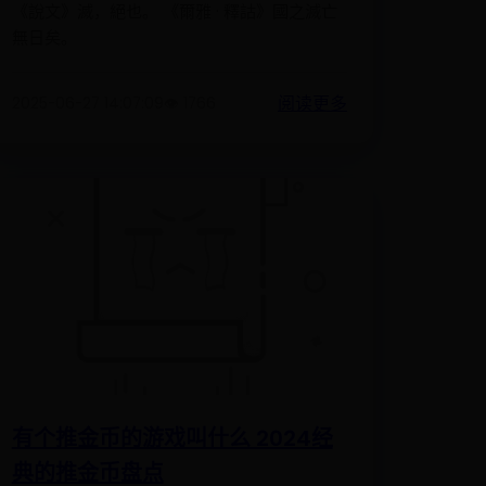
《說文》滅，絕也。 《爾雅 · 釋詁》國之滅亡
無日矣。
阅读更多
2025-06-27 14:07:09
👁️ 1766
有个推金币的游戏叫什么 2024经
典的推金币盘点