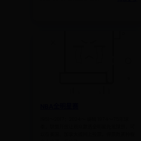
NBA全明星赛
1951～2017；2024～ 编辑 1974～75年球
季，联盟开放让观众票选全明星先发球员，可
以在美国、加拿大或网上投票。得票数某种程