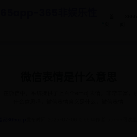
65app-365非娱乐性
首
365
.
页
间
微信表情是什么意思
？在微信中，系统提供了上百个emoji表情，非常丰富，
什么意思吗，微信表情含义是什么，微信表情
智家365app
发布时间: 2025-07-06 12:55:14
作者: admin
阅读量: