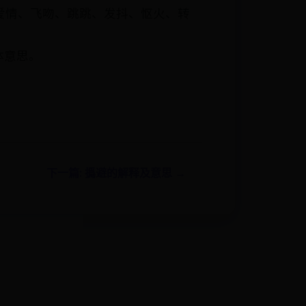
爱情、飞吻、跳跳、发抖、怄火、转
体意思。
下一篇: 撝避的解释及意思 →