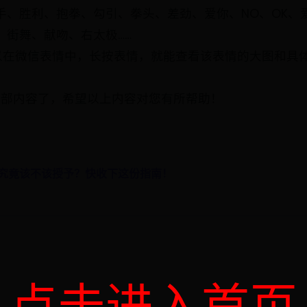
手、胜利、抱拳、勾引、拳头、差劲、爱你、NO、OK、
、街舞、献吻、右太极……
可以在微信表情中，长按表情，就能查看该表情的大图和具
全部内容了，希望以上内容对您有所帮助！
，究竟该不该授予？快收下这份指南！
点击进入首页