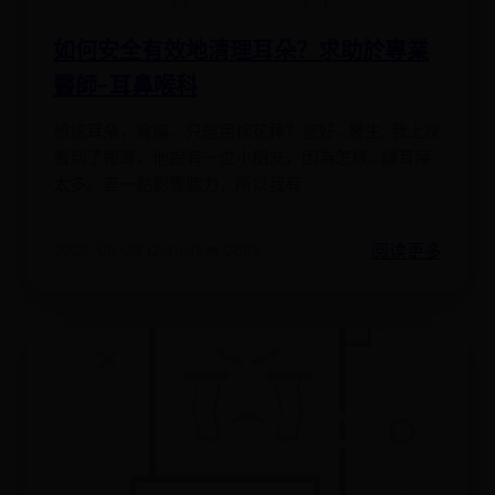
如何安全有效地清理耳朵？求助於專業
醫師-耳鼻喉科
想挖耳朵，會痛，只能用棉花棒？您好....醫生...我上次
看到了報導，他說有一位小朋友，因為怎樣....讓耳屎
太多。差一點影響聽力，所以我有
阅读更多
2025-06-28 12:45:35
👁️ 2688