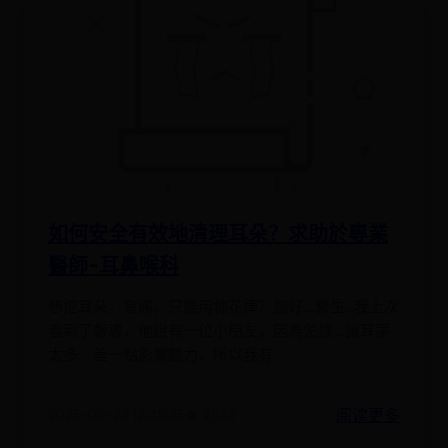
如何安全有效地清理耳朵？求助於專業
醫師-耳鼻喉科
想挖耳朵，會痛，只能用棉花棒？您好....醫生...我上次
看到了報導，他說有一位小朋友，因為怎樣....讓耳屎
太多。差一點影響聽力，所以我有
阅读更多
2025-06-28 12:45:35
👁️ 2688