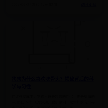
阅读更多
2025-06-27 21:32:47
👁️ 6276
狗狗为什么喜欢吃骨头？揭秘背后的科
学与习性
在许多家庭中，狗狗不仅是忠诚的伴侣，更是家庭的
一部分。它们活泼好动、聪明伶俐，常常能给我们带