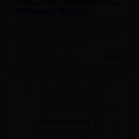
山海经：大禹之父鲧难不成是个女人？
不然怎么从肚子里生出孩子
《海内经》郭注引《启筮》云“鲧死三岁不腐，剖之以
吴刀，化为黄龙。” 但是，如果仅从能够生子这一点
就说鲧是个女的，显然是站不住脚的
阅读更多
2025-06-29 13:56:28
👁️ 4193