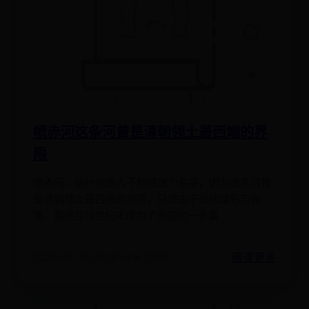
喷赤河这条河曾是清朝领土最西端的界
限
喷赤河，估计很多人不知道这个名字，因为这条河曾
是清朝领土最西端的界限，只是由于近代腐朽与衰
落，最终在19世纪末成为了他国的一条集
阅读更多
2025-06-29 05:28:54
👁️ 2085