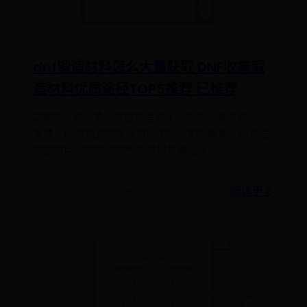
dnf锻造材料怎么大量获取 DNF收集锻
造材料优质途径TOP5推荐 已推荐
DNF地下城与勇士武器锻造对于固伤职业来说是一个
噩梦，因为独立的提升对固伤职业尤为重要。而锻造
武器时用到的强烈的气息材料数量庞大，
阅读更多
2025-06-28 15:37:36
👁️ 895