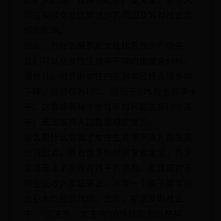
断扩大。这一现象引起了广泛关注，许多人
都在探讨女性比男性少的原因及其对社会造
成的影响。
那么，为什么俄罗斯女性比男性少？首先，
我们可以从女性生育率下降的角度来分析。
据统计，俄罗斯女性的生育率已经连续多年
下降，目前仅为1.7%，远低于2.1%的生育率水
平。这意味着每个女性平均只能生育1.7个孩
子，无法维持人口数量稳定增长。
那么是什么导致了女性生育率下降？首先是
经济因素。随着俄罗斯经济发展缓慢，许多
家庭无法承担养育孩子的重担。尤其是对于
那些低收入家庭来说，养育一个孩子需要付
出巨大的经济代价。此外，在俄罗斯社会
中，“男主外，女主内”的传统观念仍然存