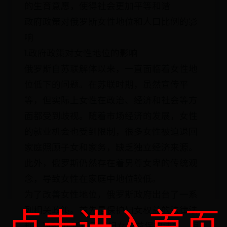
的生育意愿，使得社会更加平等和谐
政府政策对俄罗斯女性地位和人口比例的影
响
1.政府政策对女性地位的影响
俄罗斯自苏联解体以来，一直面临着女性地
位低下的问题。在苏联时期，虽然宣传平
等，但实际上女性在政治、经济和社会等方
面都受到歧视。随着市场经济的发展，女性
的就业机会也受到限制，很多女性被迫退回
家庭照顾子女和家务，缺乏独立经济来源。
此外，俄罗斯仍然存在着男尊女卑的传统观
念，导致女性在家庭中地位较低。
为了改善女性地位，俄罗斯政府出台了一系
点击进入首页
列相关政策。首先是保护妇女权益的法律法
规。1995年通过了《妇女权益保护法》，明