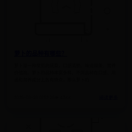
萝卜的品种有哪些？
萝卜是一种常见的蔬菜，口感清脆、味道鲜美，营养
价值高。萝卜的品种丰富多样，不同品种在口感、用
途和营养成分上各有特点，那么萝卜的
阅读更多
2025-06-28 01:52:26
👁️ 4244