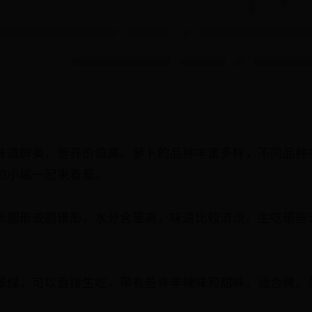
味道鲜美，营养价值高。萝卜的品种丰富多样，不同品种
和小编一起来看看。
长圆形或圆锥形，水分含量高，味道比较清淡，生吃带些
翠绿，可以直接生吃，带有些许辛辣味和甜味。适合腌、