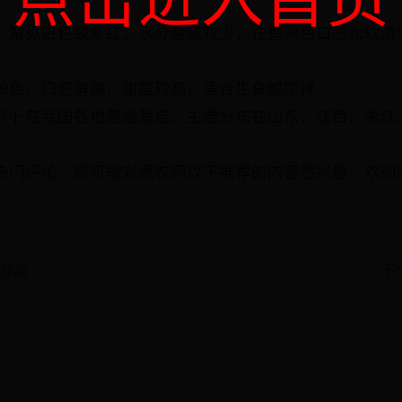
，常见白色或紫红，水分含量较少，在煮熟后口感松软清
粉色，口感清脆，甜度较高，适合生食或凉拌。
萝卜在我国各地普遍栽培，主要分布在山东、江西、浙江
热门评论，您可能对惠农网以下推荐的内容感兴趣，欢迎
图方法
下