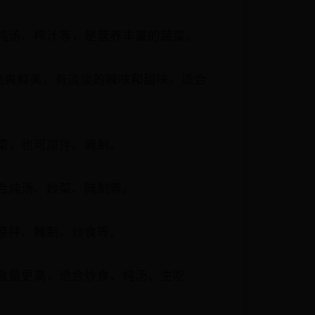
炖汤、榨汁等，是营养丰富的蔬菜。
脆爽鲜美，有淡淡的辣味和甜味。适合
菜，也可凉拌、腌制。
合炖汤、炒菜、腌制等。
凉拌、腌制、炒食等。
含量更高，适合炒食、炖汤、生吃