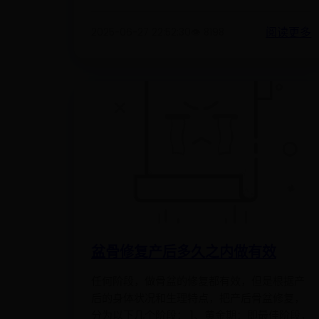
阅读更多
2025-06-27 22:52:30
👁️ 8198
盆骨修复产后多久之内做有效
任何阶段，做骨盆的修复都有效，但是根据产
后的身体状况和生理特点，把产后骨盆修复，
分为以下几个阶段： 1、黄金期：即最佳阶段，