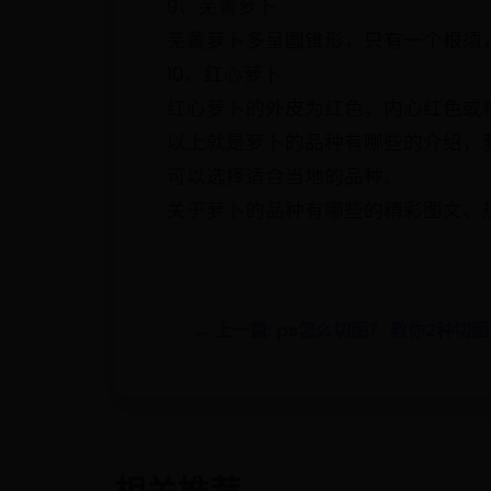
9、芜菁萝卜
芜菁萝卜多呈圆锥形，只有一个根须
10、红心萝卜
红心萝卜的外皮为红色，内心红色或
以上就是萝卜的品种有哪些的介绍，
可以选择适合当地的品种。
关于萝卜的品种有哪些的精彩图文、
← 上一篇: ps怎么切图？ 教你2种切