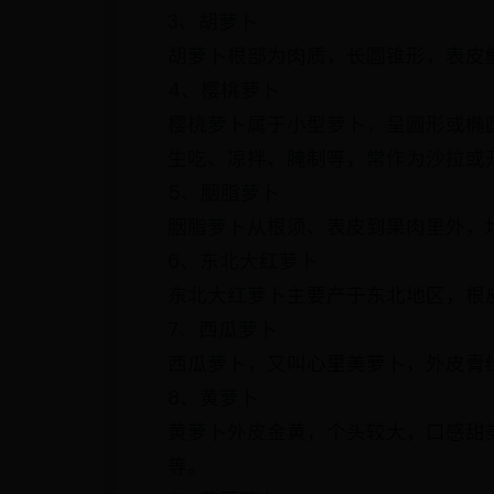
3、胡萝卜
胡萝卜根部为肉质，长圆锥形，表皮
4、樱桃萝卜
樱桃萝卜属于小型萝卜，呈圆形或椭
生吃、凉拌、腌制等，常作为沙拉或
5、胭脂萝卜
胭脂萝卜从根须、表皮到果肉里外，
6、东北大红萝卜
东北大红萝卜主要产于东北地区，根
7、西瓜萝卜
西瓜萝卜，又叫心里美萝卜，外皮青
8、黄萝卜
黄萝卜外皮金黄，个头较大，口感甜
等。