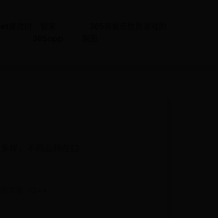
bet提款时
智家
365非娱乐性质游戏的
365app
原因
富多样，不同品种在口
阅读量: 4244