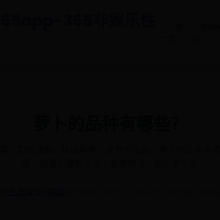
65app-365非娱乐性
首
365
.
页
间
萝卜的品种有哪些？
菜，口感清脆、味道鲜美，营养价值高。萝卜的品种丰
感、用途和营养成分上各有特点，那么萝卜的
非娱乐性质游戏的原因
发布时间: 2025-06-28 01:52:26
作者: admin