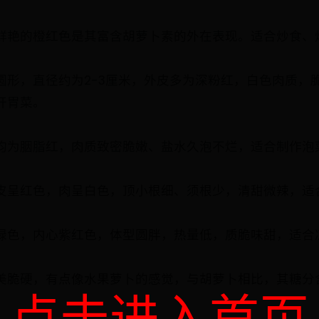
鲜艳的橙红色是其富含胡萝卜素的外在表现。适合炒食、
圆形，直径约为2-3厘米，外皮多为深粉红，白色肉质，
开胃菜。
均为胭脂红，肉质致密脆嫩、盐水久泡不烂，适合制作泡
皮呈红色，肉呈白色，顶小根细、须根少，清甜微辣，适
绿色，内心紫红色，体型圆胖，热量低，质脆味甜，适合
美脆硬，有点像水果萝卜的感觉，与胡萝卜相比，其糖分
点击进入首页