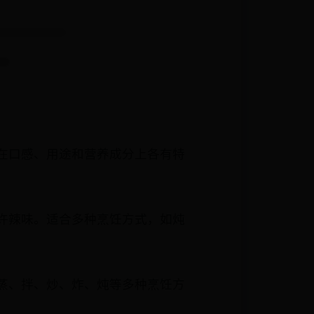
在口感、用途和营养成分上各有特
许辣味。适合多种烹饪方式，如炖
蒸、拌、炒、炸、炖等多种烹饪方