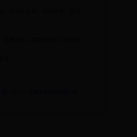
淡。可作为主食，也可炒食、炖汤。
、甘肃等地，想要种植萝卜的朋友，
阅读。
一篇: 《dnf》年套宝珠选择推荐介绍 →