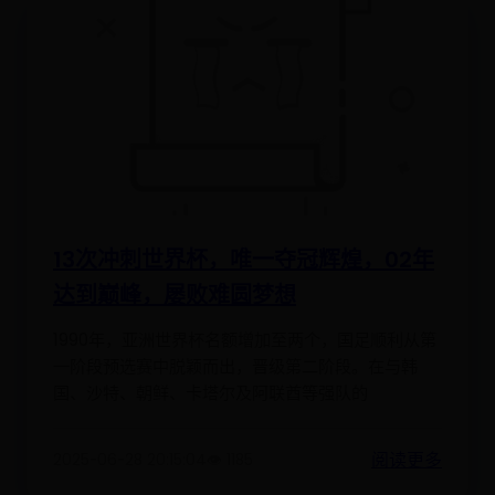
13次冲刺世界杯，唯一夺冠辉煌，02年
达到巅峰，屡败难圆梦想
1990年，亚洲世界杯名额增加至两个，国足顺利从第
一阶段预选赛中脱颖而出，晋级第二阶段。在与韩
国、沙特、朝鲜、卡塔尔及阿联酋等强队的
阅读更多
2025-06-28 20:15:04
👁️ 1185