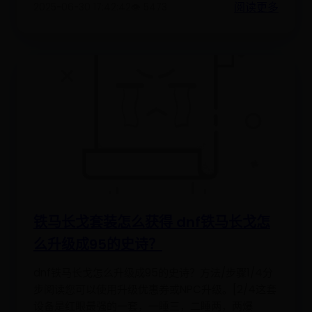
阅读更多
2025-06-30 17:42:42
👁️ 5473
铁马长戈套装怎么获得 dnf铁马长戈怎
么升级成95的史诗？
dnf铁马长戈怎么升级成95的史诗？方法/步骤1/4分
步阅读您可以使用升级优惠券或NPC升级。[2/4这套
设备是红眼最强的一套，一睡三，二睡两，两爆