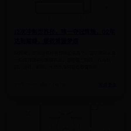
13次冲刺世界杯，唯一夺冠辉煌，02年
达到巅峰，屡败难圆梦想
1990年，亚洲世界杯名额增加至两个，国足顺利从第
一阶段预选赛中脱颖而出，晋级第二阶段。在与韩
国、沙特、朝鲜、卡塔尔及阿联酋等强队的
阅读更多
2025-06-28 20:15:04
👁️ 1185