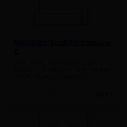
同样的游戏为何iOS版售价会比Steam
高
看到他，你就该知道钱包可能被掏空了 诚然，像《以
撒的重生》、《这是我的战争》《饥荒》等游戏素质
非常出色，但是相比较那些赫赫有名的
阅读更多
2025-06-27 17:05:46
👁️ 5857