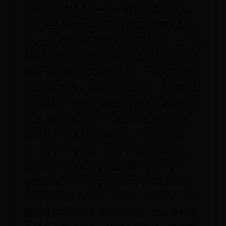
作之外的嗜好也很一般，喜欢搜集模型车、
是超级名模Dana(小泽玛莉亚 饰)的忠实粉
丝…一个平凡到不能再平凡的平凡人。一个偶
然的机会，建纬从老板杨董(黄志玮 饰)手中
拿到一张神秘派对的邀请卡，一场只有上流
社会的名媛富豪才能参加的派对。为了参加
这场派对，建纬于是决定假扮成杨董的表弟
前往。派对好玩极了！建纬不仅赌运极佳、
还看到梦中情人Dana本人，引起她的注
意，成功一亲芳泽。此外，他还在派对上...。
更多信息可以点击前往豆瓣网搜索了解
飘花影院(www.dyphyy.com)为您提供的
《绝命派对》 1080P、720P、HD高清、BD
蓝光等各种版本免费观看地址，以及本片剧