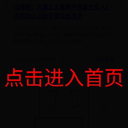
山海经：大禹之父鲧难不成是个女人？
不然怎么从肚子里生出孩子
《海内经》郭注引《启筮》云“鲧死三岁不腐，剖之以
吴刀，化为黄龙。” 但是，如果仅从能够生子这一点
就说鲧是个女的，显然是站不住脚的
阅读更多
2025-06-29 13:56:28
👁️ 4193
点击进入首页