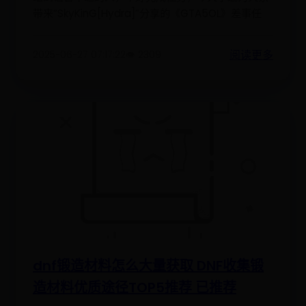
带来“SkyKinG[Hydra]”分享的《GTA5OL》差事任
阅读更多
2025-06-27 07:17:22
👁️ 2309
dnf锻造材料怎么大量获取 DNF收集锻
造材料优质途径TOP5推荐 已推荐