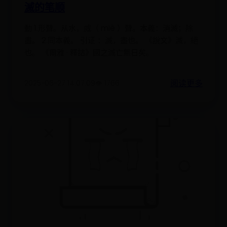
滅的笔顺
動 1.形聲。从水，烕（ miè ）聲。本義：消滅；除
盡。 2.同本義。 引证 ：滅，盡也。 《說文》滅，絕
也。 《爾雅 · 釋詁》國之滅亡無日矣。
阅读更多
2025-06-27 14:07:09
👁️ 1766