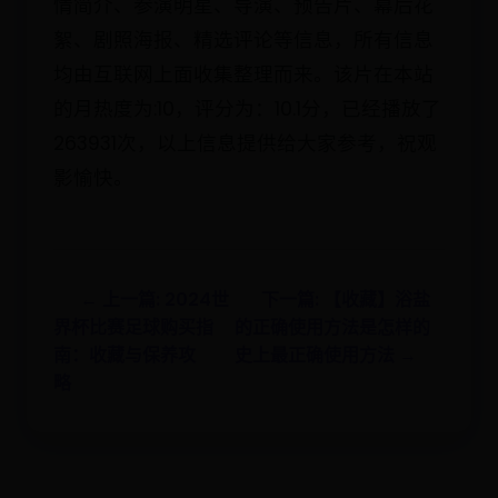
情简介、参演明星、导演、预告片、幕后花
絮、剧照海报、精选评论等信息，所有信息
均由互联网上面收集整理而来。该片在本站
的月热度为:10，评分为：10.1分，已经播放了
263931次，以上信息提供给大家参考，祝观
影愉快。
← 上一篇: 2024世
下一篇: 【收藏】浴盐
界杯比赛足球购买指
的正确使用方法是怎样的
南：收藏与保养攻
史上最正确使用方法 →
略