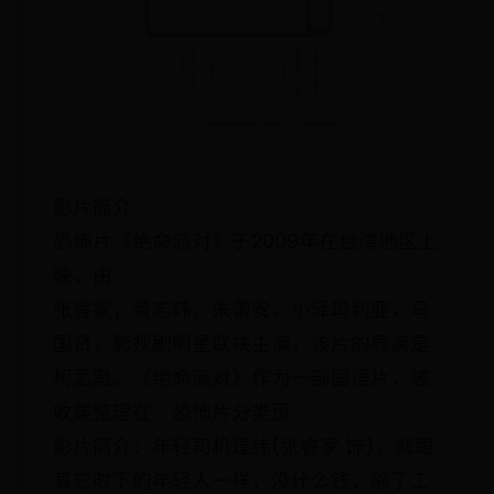
影片简介
恐怖片《绝命派对》于2009年在台湾地区上
映，由
张睿家，黄志玮，朱蕾安，小泽玛利亚，马
国贤，影视剧明星联袂主演，该片的导演是
柯孟融。《绝命派对》作为一部国语片，被
收集整理在：恐怖片分类页。
影片简介：年轻司机建纬(张睿家 饰)，就跟
其它时下的年轻人一样，没什么钱，除了工