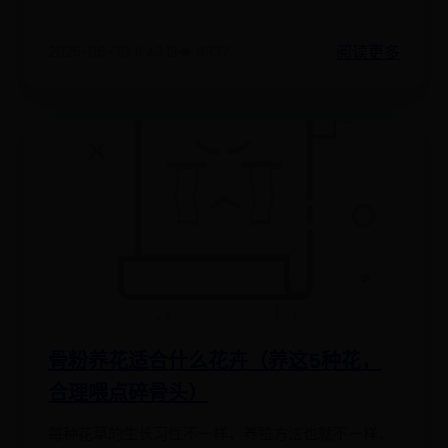
阅读更多
2025-06-30 11:43:13
👁️ 6837
骨粉养花适合什么花卉（养这5种花，
合理喂点碎骨头）
每种花草的生长习性不一样，养殖方法也就不一样，