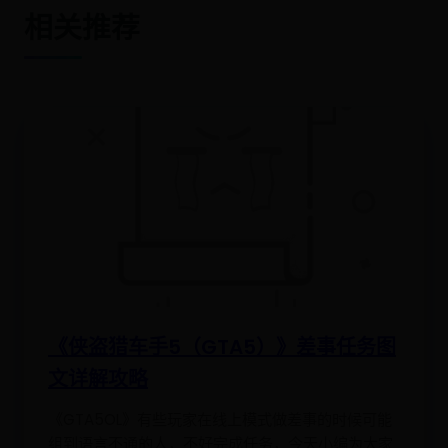
相关推荐
《侠盗猎车手5（GTA5）》差事任务图
文详解攻略
《GTA5OL》有些玩家在线上模式做差事的时候可能
组到语言不通的人，不好完成任务，今天小编为大家