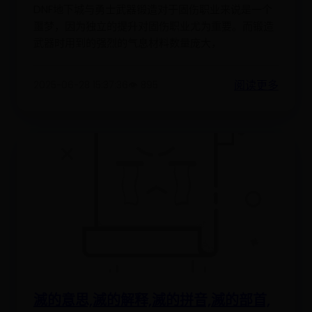
DNF地下城与勇士武器锻造对于固伤职业来说是一个
噩梦，因为独立的提升对固伤职业尤为重要。而锻造
武器时用到的强烈的气息材料数量庞大，
阅读更多
2025-06-28 15:37:36
👁️ 895
滅的意思,滅的解释,滅的拼音,滅的部首,