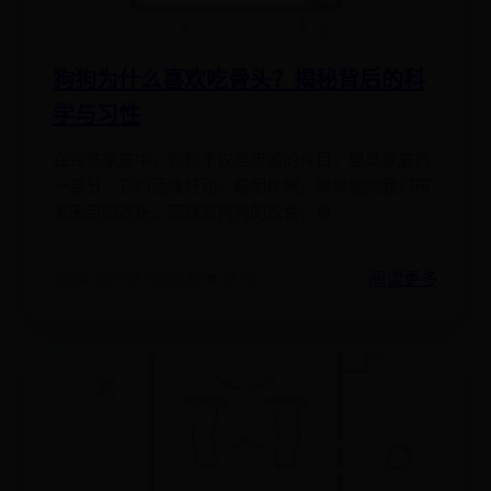
狗狗为什么喜欢吃骨头？揭秘背后的科
学与习性
在许多家庭中，狗狗不仅是忠诚的伴侣，更是家庭的
一部分。它们活泼好动、聪明伶俐，常常能给我们带
来无尽的欢乐。而提到狗狗的饮食，骨
阅读更多
2025-06-28 10:02:39
👁️ 1375