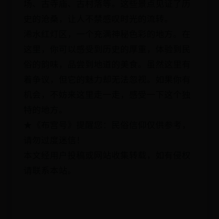
场、古寺庙、古村落等。这些景点见证了历
史的沧桑，让人不禁感叹时光的流转。
浠水红灯区，一个充满神秘色彩的地方。在
这里，你可以感受到历史的厚重，体验到民
俗的韵味，品尝到地道的美食。虽然这里有
着争议，但它的魅力却无法忽视。如果你有
机会，不妨来这里走一走，感受一下这个独
特的地方。
★《布宫号》提醒您：民俗信仰仅供参考，
请勿过度迷信！
本文经用户投稿或网站收集转载，如有侵权
请联系本站。