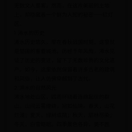
无数文人墨客。然而，在这片美丽的土地
上，却隐藏着一个鲜为人知的秘密——红灯
区。
1. 浠水的历史
浠水历史悠久，早在春秋战国时期，这里就
是楚国的重要城池。历经千年风雨，浠水见
证了历史的变迁，留下了无数珍贵的文化遗
产。如今，这里依然保留着许多古老的建筑
和风俗，让人仿佛穿越到了古代。
2. 浠水的自然风光
浠水地处山区，四周环绕着连绵起伏的群
山。山间云雾缭绕，宛如仙境。春天，山花
烂漫；夏天，绿树成荫；秋天，层林尽染；
冬天，白雪皑皑。四季景色各异，美不胜