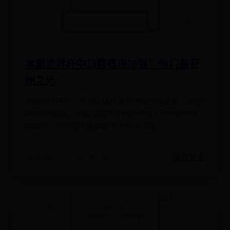
本届世界杯中日韩都进16强！他们是亚
洲之光
卡塔尔世界杯，亚洲区球队显然不是匆匆过客。 北京
时间3日凌晨，韩国与葡萄牙的比赛进入到伤停补时
阶段时，孙兴慜长途奔袭了大半个足球
阅读更多
2025-06-27 11:24:11
👁️ 7479